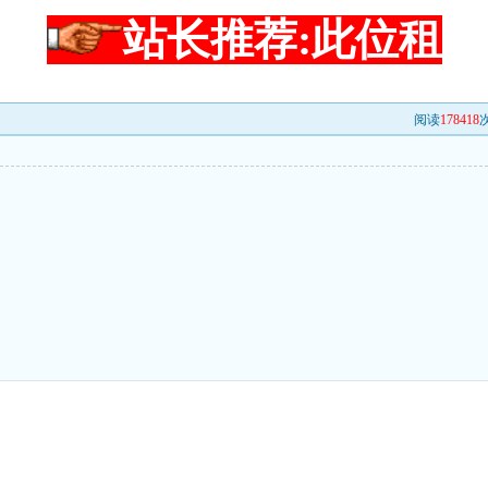
站长推荐:此位租
阅读
178418
次