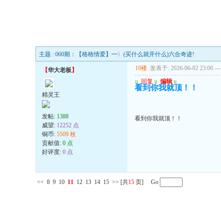
主题 : 060期：【格格情爱】━〉(买什么就开什么)六合奇迹!
10楼
发表于: 2026-06-02 23:06
---
【
华大老板
】
u
回复
u
编辑
u
看到你我就顶！！
精灵王
发帖:
1388
看到你我就顶！！
威望:
12252 点
铜币:
5509 枚
贡献值:
0 点
好评度:
0 点
<<
8
9
10
11
12
13
14
15
>>
[共
15
页] Go