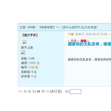
主题 : 060期：【格格情爱】━〉(买什么就开什么)六合奇迹!
13楼
发表于: 2026-06-02 23:08
---
【
国力平肖
】
u
回复
u
编辑
u
感谢你的无私发表，谢
新手上路
发帖:
1346
感谢你的无私发表，谢谢你的好
威望:
11832 点
铜币:
5189 枚
贡献值:
0 点
好评度:
0 点
<<
11
12
13
14
15
>>
[共
15
页] Go