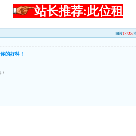
站长推荐:此位租
阅读
177357
次
谢你的好料！
料！