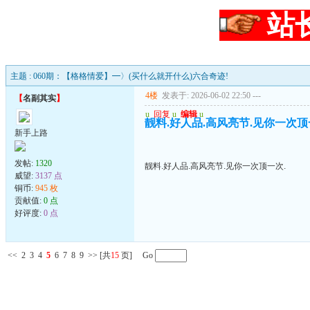
站
主题 : 060期：【格格情爱】━〉(买什么就开什么)六合奇迹!
4楼
发表于: 2026-06-02 22:50
---
【
名副其实
】
u
回复
u
编辑
u
靓料.好人品.高风亮节.见你一次顶
新手上路
发帖:
1320
靓料.好人品.高风亮节.见你一次顶一次.
威望:
3137 点
铜币:
945 枚
贡献值:
0 点
好评度:
0 点
<<
2
3
4
5
6
7
8
9
>>
[共
15
页] Go