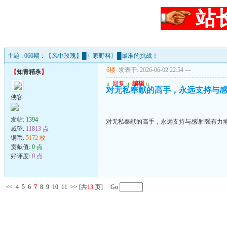
站
主题 : 060期：【风中玫瑰】█〖家野料〗█最准的挑战！
6楼
发表于: 2026-06-02 22:54
---
【
知青精杀
】
u
回复
u
编辑
u
对无私奉献的高手，永远支持与感
侠客
发帖:
1394
对无私奉献的高手，永远支持与感谢!强有力
威望:
11813 点
铜币:
5172 枚
贡献值:
0 点
好评度:
0 点
<<
4
5
6
7
8
9
10
11
>>
[共
13
页] Go