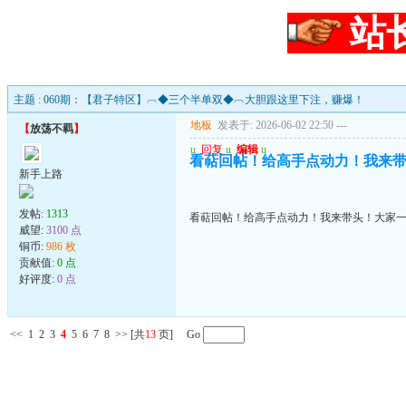
站
主题 : 060期：【君子特区】︹◆三个半单双◆︹大胆跟这里下注，赚爆！
地板
发表于: 2026-06-02 22:50
---
【
放荡不羁
】
u
回复
u
编辑
u
看萜回帖！给高手点动力！我来
新手上路
发帖:
1313
看萜回帖！给高手点动力！我来带头！大家
威望:
3100 点
铜币:
986 枚
贡献值:
0 点
好评度:
0 点
<<
1
2
3
4
5
6
7
8
>>
[共
13
页] Go