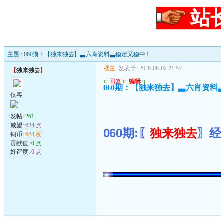
站
主题 : 060期：【独来独去】▃六肖资料▃稳定又稳中！
楼主
发表于: 2026-06-02 21:57
---
【
独来独去
】
u
回复
u
编辑
u
060期：【独来独去】▃六肖资
侠客
发帖:
261
威望:
624 点
060期:〖
独来独去
〗经
铜币:
624 枚
贡献值:
0 点
好评度:
0 点