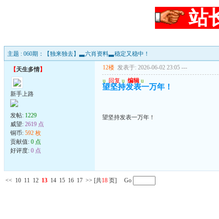
站
主题 : 060期：【独来独去】▃六肖资料▃稳定又稳中！
12楼
发表于: 2026-06-02 23:05
---
【
天生多情
】
u
回复
u
编辑
u
望坚持发表一万年！
新手上路
发帖:
1229
望坚持发表一万年！
威望:
2619 点
铜币:
592 枚
贡献值:
0 点
好评度:
0 点
<<
10
11
12
13
14
15
16
17
>>
[共
18
页] Go