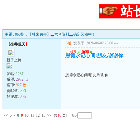
站
主题 : 060期：【独来独去】▃六肖资料▃稳定又稳中！
8楼
发表于: 2026-06-02 23:00
---
【
坐井观天
】
u
回复
u
编辑
u
恩德永记心间!朋友,谢谢你!
新手上路
发帖:
1237
恩德永记心间!朋友,谢谢你!
威望:
2972 点
铜币:
927 枚
贡献值:
0 点
好评度:
0 点
<<
6
7
8
9
10
11
12
13
>>
[共
18
页] Go