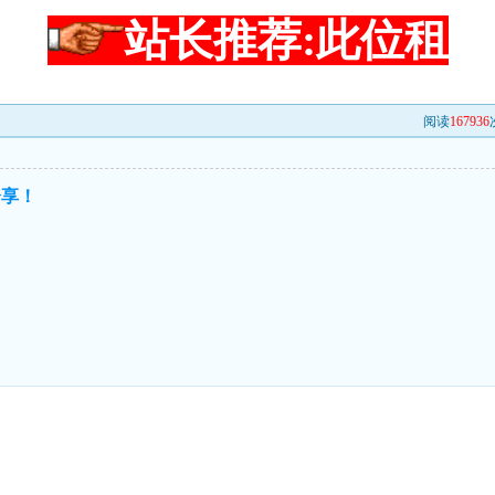
站长推荐:此位租
阅读
167936
分享！