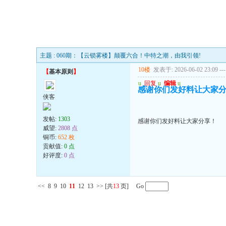
主题 : 060期：【云锁雾楼】颠覆六合！中特之潮，由我引领!
10楼
发表于: 2026-06-02 23:09
---
【
基本原则
】
u
回复
u
编辑
u
感谢你们发好料让大家
侠客
发帖:
1303
感谢你们发好料让大家分享！
威望:
2808 点
铜币:
652 枚
贡献值:
0 点
好评度:
0 点
<<
8
9
10
11
12
13
>>
[共
13
页] Go