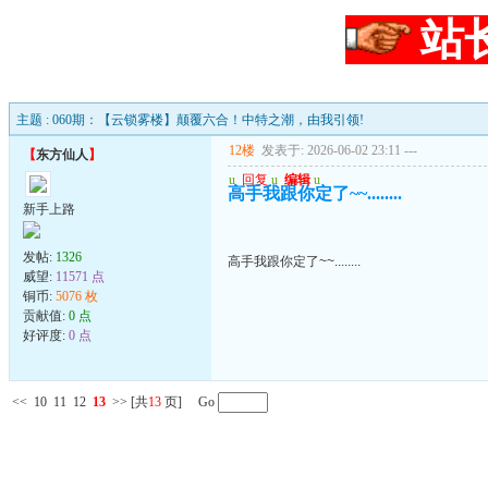
站
主题 : 060期：【云锁雾楼】颠覆六合！中特之潮，由我引领!
12楼
发表于: 2026-06-02 23:11
---
【
东方仙人
】
u
回复
u
编辑
u
高手我跟你定了~~........
新手上路
发帖:
1326
高手我跟你定了~~........
威望:
11571 点
铜币:
5076 枚
贡献值:
0 点
好评度:
0 点
<<
10
11
12
13
>>
[共
13
页] Go