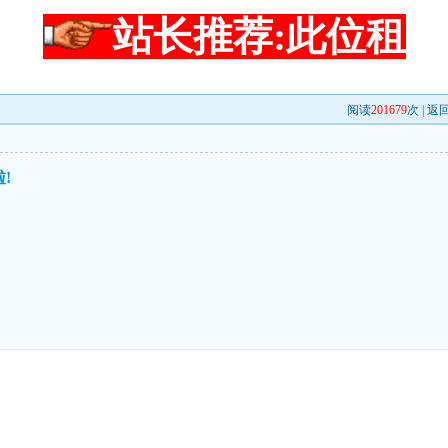
站长推荐:此位租
阅读
201679
次 |
返
!