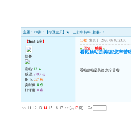
主题 : 060期：【绿豆宝贝】★→三行中特料_超准~！
13楼
发表于: 2026-06-02 23:03
---
【
极品飞车
】
u
回复
u
编辑
u
看帖顶帖是美德!您辛苦啦
侠客
发帖:
1314
看帖顶帖是美德!您辛苦啦!
威望:
2793 点
铜币:
657 枚
贡献值:
0 点
好评度:
0 点
<<
11
12
13
14
15
16
17
>>
[共
17
页] Go