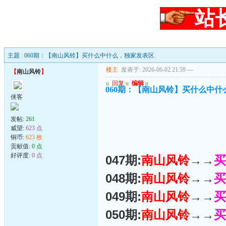
站
主题 : 060期：【南山风铃】买什么中什么，独家发表区.
楼主
发表于: 2026-06-02 21:59
---
【
南山风铃
】
u
回复
u
编辑
u
060期：【南山风铃】买什么中什
侠客
发帖:
261
威望:
623 点
铜币:
623 枚
贡献值:
0 点
好评度:
0 点
047期:
南山风铃
→→
买
048期:
南山风铃
→→
买
049期:
南山风铃
→→
买
050期:
南山风铃
→→
买