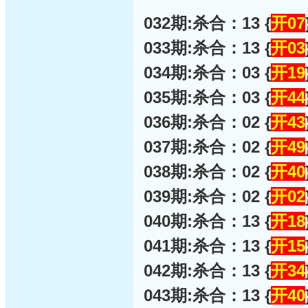
032期:杀合：13 {
开07
033期:杀合：13 {
开03
034期:杀合：03 {
开19
035期:杀合：03 {
开44
036期:杀合：02 {
开43
037期:杀合：02 {
开49
038期:杀合：02 {
开40
039期:杀合：02 {
开02
040期:杀合：13 {
开18
041期:杀合：13 {
开15
042期:杀合：13 {
开34
043期:杀合：13 {
开40