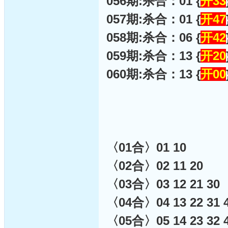
056期:杀合：01 {
开33
057期:杀合：01 {
开47
058期:杀合：06 {
开42
059期:杀合：13 {
开20
060期:杀合：13 {
开00
〈01合〉01 10
〈02合〉02 11 20
〈03合〉03 12 21 30
〈04合〉04 13 22 31 
〈05合〉05 14 23 32 