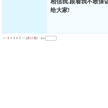
相信我.跟着我不敢保
给大家!
<<
1
2
3
4
5
>>
[共
13
页] Go