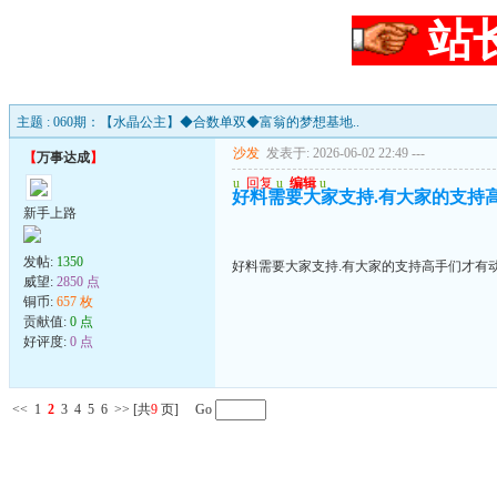
站
主题 : 060期：【水晶公主】◆合数单双◆富翁的梦想基地..
沙发
发表于: 2026-06-02 22:49
---
【
万事达成
】
u
回复
u
编辑
u
好料需要大家支持.有大家的支持高手
新手上路
发帖:
1350
好料需要大家支持.有大家的支持高手们才有动力
威望:
2850 点
铜币:
657 枚
贡献值:
0 点
好评度:
0 点
<<
1
2
3
4
5
6
>>
[共
9
页] Go