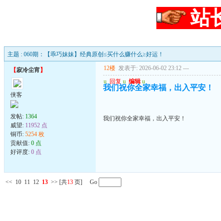
站
主题 : 060期：【乖巧妹妹】经典原创≤买什么赚什么≥好运！
12楼
发表于: 2026-06-02 23:12
---
【
寂冷尘宵
】
u
回复
u
编辑
u
我们祝你全家幸福，出入平安！
侠客
发帖:
1364
我们祝你全家幸福，出入平安！
威望:
11952 点
铜币:
5254 枚
贡献值:
0 点
好评度:
0 点
<<
10
11
12
13
>>
[共
13
页] Go