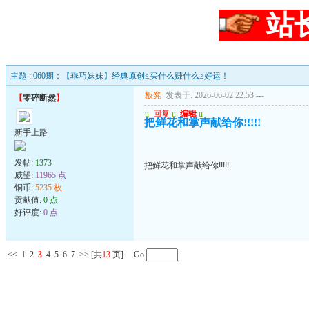
站
主题 : 060期：【乖巧妹妹】经典原创≤买什么赚什么≥好运！
板凳
发表于: 2026-06-02 22:53
---
【
零碎断然
】
u
回复
u
编辑
u
把鲜花和掌声献给你!!!!!
新手上路
发帖:
1373
把鲜花和掌声献给你!!!!!
威望:
11965 点
铜币:
5235 枚
贡献值:
0 点
好评度:
0 点
<<
1
2
3
4
5
6
7
>>
[共
13
页] Go