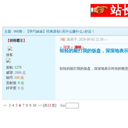
站
主题 : 060期：【乖巧妹妹】经典原创≤买什么赚什么≥好运！
5楼
发表于: 2026-06-02 22:58
---
【
胡雨霸王
】
u
回复
u
编辑
u
轻轻的敲打我的饭盘，深深地表
侠客
发帖:
1276
轻轻的敲打我的饭盘，深深地表示对你的敬
威望:
2806 点
铜币:
696 枚
贡献值:
0 点
好评度:
0 点
<<
3
4
5
6
7
8
9
10
>>
[共
13
页] Go