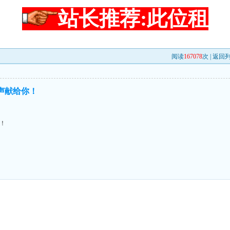
站长推荐:此位租
阅读
167078
次 |
返回
掌声献给你！
你！