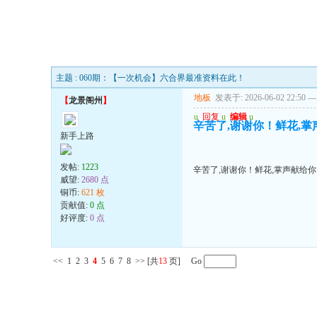
主题 : 060期：【一次机会】六合界最准资料在此！
地板
发表于: 2026-06-02 22:50
---
【
龙景阁州
】
u
回复
u
编辑
u
辛苦了,谢谢你！鲜花,
新手上路
发帖:
1223
辛苦了,谢谢你！鲜花,掌声献给
威望:
2680 点
铜币:
621 枚
贡献值:
0 点
好评度:
0 点
<<
1
2
3
4
5
6
7
8
>>
[共
13
页] Go