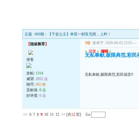
主题 : 060期：【千姿公主】单双━财富无限，上料！
8楼
发表于: 2026-06-02 23:05
---
【
随缘飘零
】
u
回复
u
编辑
u
无私奉献,极限典范,彩民福
侠客
发帖:
1314
无私奉献,极限典范,彩民福音!!
威望:
2852 点
铜币:
692 枚
贡献值:
0 点
好评度:
0 点
<<
6
7
8
9
10
11
12
>>
[共
12
页] Go