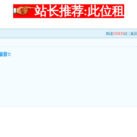
站长推荐:此位租
阅读
153133
次 |
返
音!!