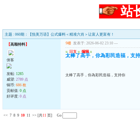
站
主题 : 060期：【悦美万语】公式爆料＜精准六肖＞让富人更富有！
9楼
发表于: 2026-06-02 23:10
---
【
高顺特料
】
u
回复
u
编辑
u
太棒了高手，你為彩民造福，支
侠客
发帖:
1285
太棒了高手，你為彩民造福，支持你
威望:
2789 点
铜币:
686 枚
贡献值:
0 点
好评度:
0 点
<<
7
8
9
10
11
>>
[共
11
页] Go