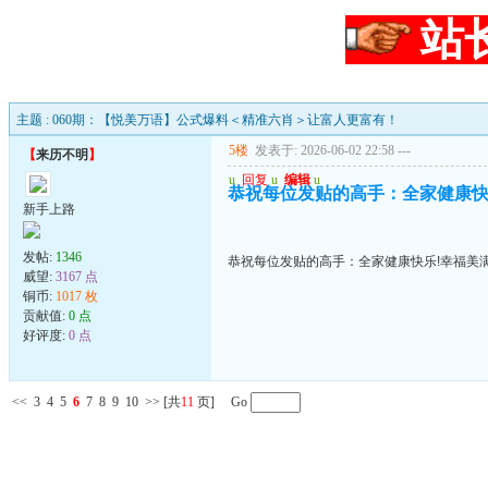
站
主题 : 060期：【悦美万语】公式爆料＜精准六肖＞让富人更富有！
5楼
发表于: 2026-06-02 22:58
---
【
来历不明
】
u
回复
u
编辑
u
恭祝每位发贴的高手：全家健康快
新手上路
发帖:
1346
恭祝每位发贴的高手：全家健康快乐!幸福美满
威望:
3167 点
铜币:
1017 枚
贡献值:
0 点
好评度:
0 点
<<
3
4
5
6
7
8
9
10
>>
[共
11
页] Go