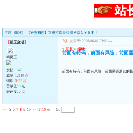
站
主题 : 060期：【难忘初恋】立志打造最权威￥特头￥又中！
7楼
发表于: 2026-06-02 23:09
---
【
新玉金湖
】
u
回复
u
编辑
u
前面有特码，前面有风险，前面
精灵王
发帖:
1328
前面有特码，前面有风险，前面需要朋友的
威望:
12110 点
铜币:
5452 枚
贡献值:
0 点
好评度:
0 点
<<
5
6
7
8
9
10
>>
[共
10
页] Go