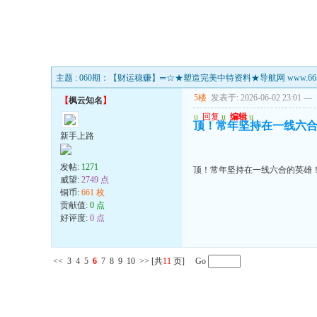
主题 : 060期：【财运稳赚】═☆★塑造完美中特资料★导航网 www.66546
5楼
发表于: 2026-06-02 23:01
---
【
枫云知名
】
u
回复
u
编辑
u
顶！常年坚持在一线六
新手上路
发帖:
1271
顶！常年坚持在一线六合的英雄
威望:
2749 点
铜币:
661 枚
贡献值:
0 点
好评度:
0 点
<<
3
4
5
6
7
8
9
10
>>
[共
11
页] Go