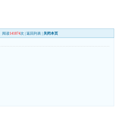
阅读
141874
次 |
返回列表
|
关闭本页