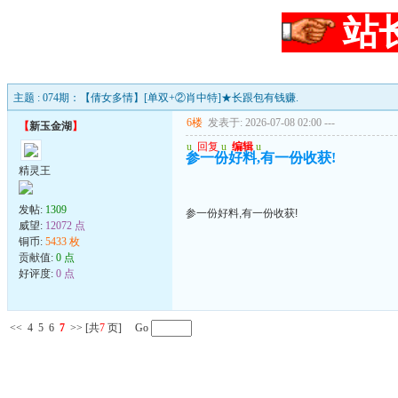
站
主题 : 074期：【倩女多情】[单双+②肖中特]★长跟包有钱赚.
6楼
发表于: 2026-07-08 02:00
---
【
新玉金湖
】
u
回复
u
编辑
u
参一份好料,有一份收获!
精灵王
发帖:
1309
参一份好料,有一份收获!
威望:
12072 点
铜币:
5433 枚
贡献值:
0 点
好评度:
0 点
<<
4
5
6
7
>>
[共
7
页] Go