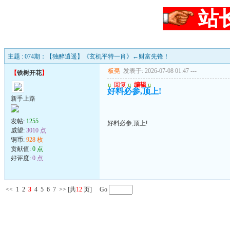
站
主题 : 074期：【独醉逍遥】《玄机平特一肖》←财富先锋！
板凳
发表于: 2026-07-08 01:47
---
【
铁树开花
】
u
回复
u
编辑
u
好料必参,顶上!
新手上路
发帖:
1255
好料必参,顶上!
威望:
3010 点
铜币:
928 枚
贡献值:
0 点
好评度:
0 点
<<
1
2
3
4
5
6
7
>>
[共
12
页] Go