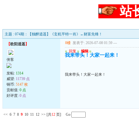
站
主题 : 074期：【独醉逍遥】《玄机平特一肖》←财富先锋！
8楼
发表于: 2026-07-08 01:59
---
【
欧阳逍遥
】
u
回复
u
编辑
u
我来带头！大家一起来！
侠客
发帖:
1314
我来带头！大家一起来！
威望:
11739 点
铜币:
5147 枚
贡献值:
0 点
好评度:
0 点
<<
6
7
8
9
10
11
12
>>
[共
12
页] Go