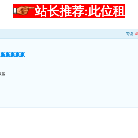
站长推荐:此位租
阅读
14
赢赢赢赢赢赢
赢赢