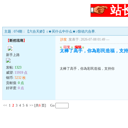
站
主题 : 074期：【六合天娇】≤★买什么中什么★≥惊动六合界.
沙发
发表于: 2026-07-08 01:49
---
【
断然琉璃
】
u
回复
u
编辑
u
太棒了高手，你為彩民造福，支
新手上路
发帖:
1323
太棒了高手，你為彩民造福，支持你
威望:
11919 点
铜币:
5232 枚
贡献值:
0 点
好评度:
0 点
<<
1
2
3
4
5
6
>>
[共
6
页] Go