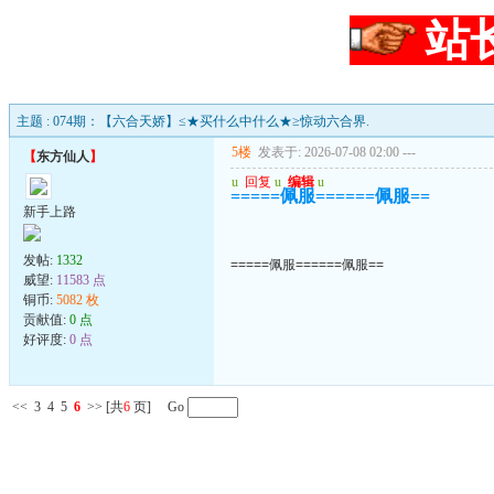
站
主题 : 074期：【六合天娇】≤★买什么中什么★≥惊动六合界.
5楼
发表于: 2026-07-08 02:00
---
【
东方仙人
】
u
回复
u
编辑
u
=====佩服======佩服==
新手上路
发帖:
1332
=====佩服======佩服==
威望:
11583 点
铜币:
5082 枚
贡献值:
0 点
好评度:
0 点
<<
3
4
5
6
>>
[共
6
页] Go