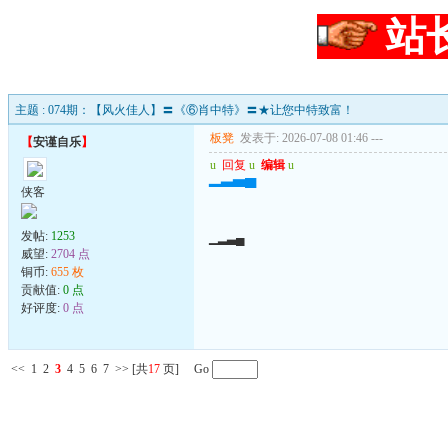
站
主题 : 074期：【风火佳人】〓《⑥肖中特》〓★让您中特致富！
板凳
发表于: 2026-07-08 01:46
---
【
安谨自乐
】
u
回复
u
编辑
u
▁▂▃▄
侠客
发帖:
1253
▁▂▃▄
威望:
2704 点
铜币:
655 枚
贡献值:
0 点
好评度:
0 点
<<
1
2
3
4
5
6
7
>>
[共
17
页] Go