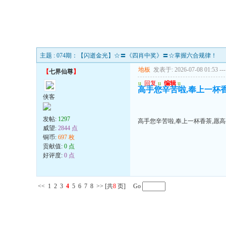
主题 : 074期：【闪逝金光】☆〓《四肖中奖》〓☆掌握六合规律！
地板
发表于: 2026-07-08 01:53
---
【
七界仙尊
】
u
回复
u
编辑
u
高手您辛苦啦,奉上一杯
侠客
发帖:
1297
高手您辛苦啦,奉上一杯香茶,愿
威望:
2844 点
铜币:
697 枚
贡献值:
0 点
好评度:
0 点
<<
1
2
3
4
5
6
7
8
>>
[共
8
页] Go