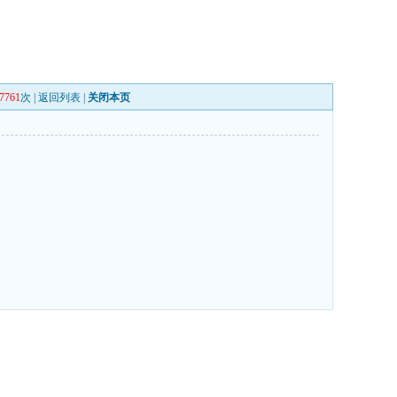
7761
次 |
返回列表
|
关闭本页