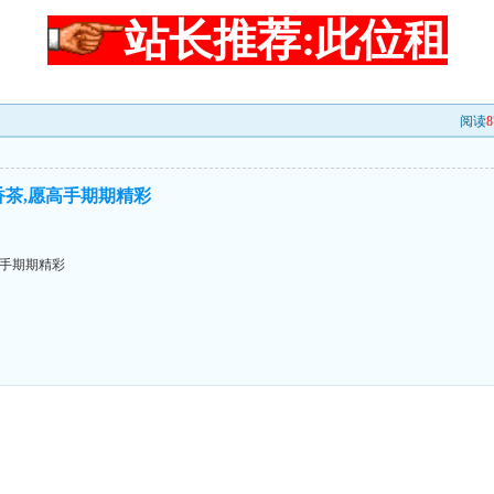
站长推荐:此位租
阅读
8
香茶,愿高手期期精彩
高手期期精彩