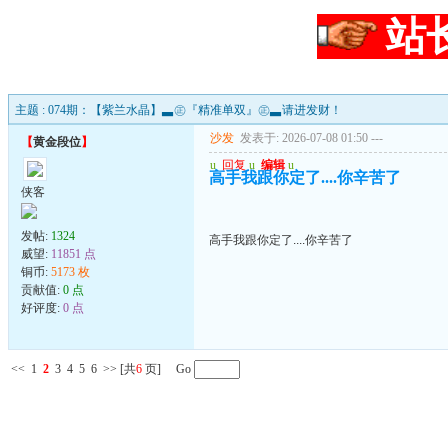
站
主题 : 074期：【紫兰水晶】▃㊣『精准单双』㊣▃请进发财！
沙发
发表于: 2026-07-08 01:50
---
【
黄金段位
】
u
回复
u
编辑
u
高手我跟你定了....你辛苦了
侠客
发帖:
1324
高手我跟你定了....你辛苦了
威望:
11851 点
铜币:
5173 枚
贡献值:
0 点
好评度:
0 点
<<
1
2
3
4
5
6
>>
[共
6
页] Go