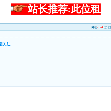
站长推荐:此位租
阅读
91243
次 |
期关注