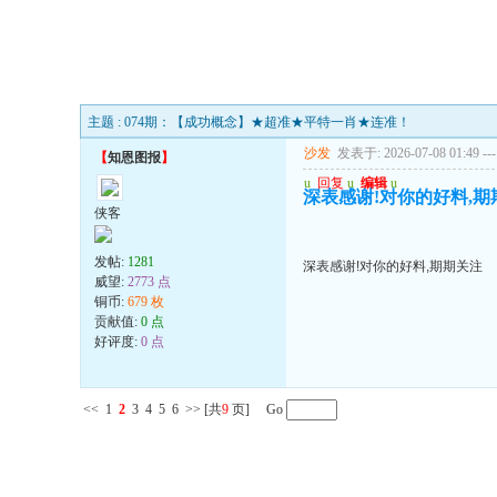
主题 : 074期：【成功概念】★超准★平特一肖★连准！
沙发
发表于: 2026-07-08 01:49
---
【
知恩图报
】
u
回复
u
编辑
u
深表感谢!对你的好料,期
侠客
发帖:
1281
深表感谢!对你的好料,期期关注
威望:
2773 点
铜币:
679 枚
贡献值:
0 点
好评度:
0 点
<<
1
2
3
4
5
6
>>
[共
9
页] Go