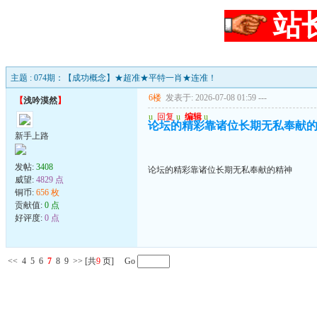
站
主题 : 074期：【成功概念】★超准★平特一肖★连准！
6楼
发表于: 2026-07-08 01:59
---
【
浅吟漠然
】
u
回复
u
编辑
u
论坛的精彩靠诸位长期无私奉献
新手上路
发帖:
3408
论坛的精彩靠诸位长期无私奉献的精神
威望:
4829 点
铜币:
656 枚
贡献值:
0 点
好评度:
0 点
<<
4
5
6
7
8
9
>>
[共
9
页] Go