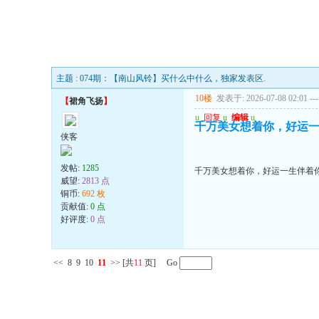
主题 : 074期：【南山风铃】买什么中什么，独家发表区.
10楼
发表于: 2026-07-08 02:01
---
【
裙角飞扬
】
u
回复
u
编辑
u
千万美女想着你，好运
侠客
发帖:
1285
千万美女想着你，好运一生伴着
威望:
2813 点
铜币:
692 枚
贡献值:
0 点
好评度:
0 点
<<
8
9
10
11
>>
[共
11
页] Go