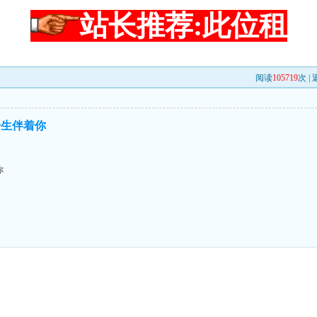
站长推荐:此位租
阅读
105719
次 |
一生伴着你
你