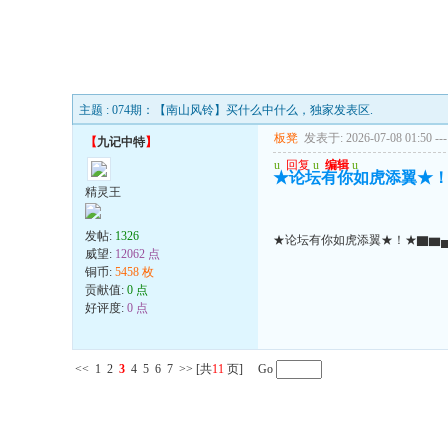
主题 : 074期：【南山风铃】买什么中什么，独家发表区.
板凳
发表于: 2026-07-08 01:50
---
【
九记中特
】
u
回复
u
编辑
u
★论坛有你如虎添翼★！
精灵王
发帖:
1326
★论坛有你如虎添翼★！★▇▆
威望:
12062 点
铜币:
5458 枚
贡献值:
0 点
好评度:
0 点
<<
1
2
3
4
5
6
7
>>
[共
11
页] Go