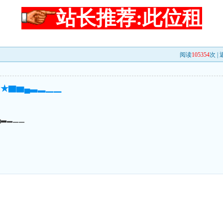
站长推荐:此位租
阅读
105354
次 |
★▇▆▄▃▂▁▁
▄▃▂▁▁