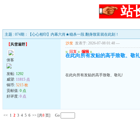
站
主题 : 074期：【心心相印】内幕六肖★稳杀一段.翻身致富就在此刻！
沙发
发表于: 2026-07-08 01:48
---
【
风雪遍野
】
u
回复
u
编辑
u
在此向所有发贴的高手致敬、敬礼
侠客
发帖:
1292
在此向所有发贴的高手致敬、敬礼!
威望:
11815 点
铜币:
5215 枚
贡献值:
0 点
好评度:
0 点
<<
1
2
3
4
5
6
>>
[共
8
页] Go