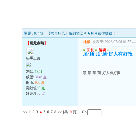
主题 : 074期：【六合狂风】赢到笑⑤肖★月月帮你赚钱！
地板
发表于: 2026-07-08 01:57
---
【
画龙点睛
】
u
回复
u
编辑
u
顶·顶·顶·顶·好人有好报
新手上路
发帖:
1351
顶·顶·顶·顶·好人有好报
威望:
3146 点
铜币:
965 枚
贡献值:
0 点
好评度:
0 点
<<
1
2
3
4
5
6
7
8
>>
[共
10
页] Go