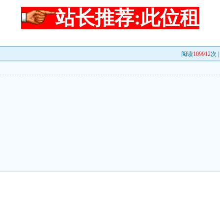
站长推荐:此位租
阅读
109912
次 