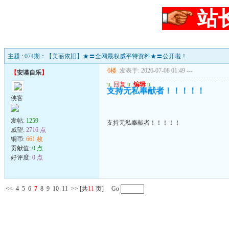
站
主题 : 074期：【美丽依旧】★〓全网最权威平特资料★〓公开啦！
6楼
发表于: 2026-07-08 01:49
---
【
安谨自乐
】
u
回复
u
编辑
u
支持无私奉献者！！！！！
侠客
发帖:
1259
支持无私奉献者！！！！！
威望:
2716 点
铜币:
661 枚
贡献值:
0 点
好评度:
0 点
<<
4
5
6
7
8
9
10
11
>>
[共
11
页] Go