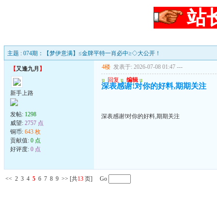
站
主题 : 074期：【梦伊意满】≤金牌平特一肖必中≥◇大公开！
4楼
发表于: 2026-07-08 01:47
---
【
又逢九月
】
u
回复
u
编辑
u
深表感谢!对你的好料,期期关注
新手上路
发帖:
1298
深表感谢!对你的好料,期期关注
威望:
2757 点
铜币:
643 枚
贡献值:
0 点
好评度:
0 点
<<
2
3
4
5
6
7
8
9
>>
[共
13
页] Go