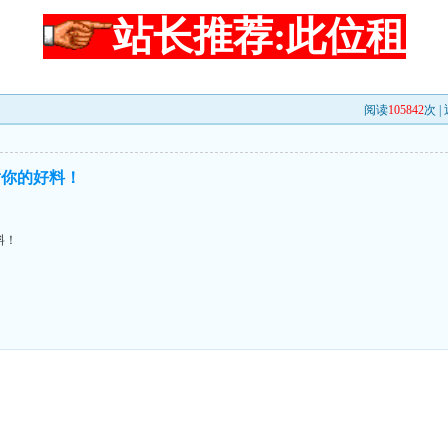
站长推荐:此位租
阅读
105842
次 |
谢你的好料！
料！