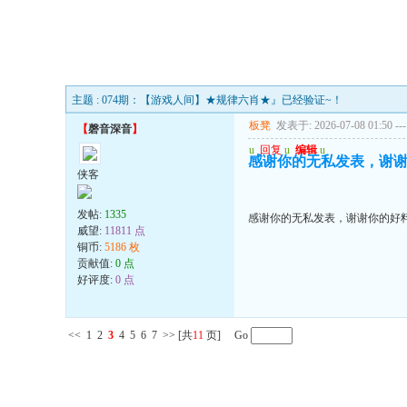
主题 : 074期：【游戏人间】★规律六肖★』已经验证~！
板凳
发表于: 2026-07-08 01:50
---
【
磬音深音
】
u
回复
u
编辑
u
感谢你的无私发表，谢
侠客
发帖:
1335
感谢你的无私发表，谢谢你的好
威望:
11811 点
铜币:
5186 枚
贡献值:
0 点
好评度:
0 点
<<
1
2
3
4
5
6
7
>>
[共
11
页] Go