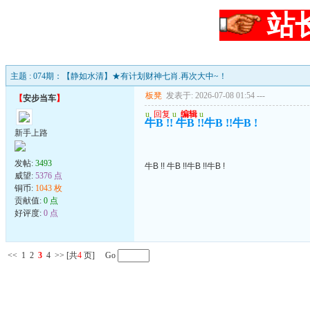
站
主题 : 074期：【静如水清】★有计划财神七肖.再次大中~！
板凳
发表于: 2026-07-08 01:54
---
【
安步当车
】
u
回复
u
编辑
u
牛B !! 牛B !!牛B !!牛B !
新手上路
发帖:
3493
牛B !! 牛B !!牛B !!牛B !
威望:
5376 点
铜币:
1043 枚
贡献值:
0 点
好评度:
0 点
<<
1
2
3
4
>>
[共
4
页] Go