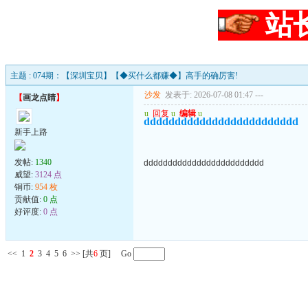
站
主题 : 074期：【深圳宝贝】【◆买什么都赚◆】高手的确厉害!
沙发
发表于: 2026-07-08 01:47
---
【
画龙点睛
】
u
回复
u
编辑
u
ddddddddddddddddddddddddd
新手上路
发帖:
1340
ddddddddddddddddddddddddd
威望:
3124 点
铜币:
954 枚
贡献值:
0 点
好评度:
0 点
<<
1
2
3
4
5
6
>>
[共
6
页] Go