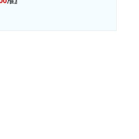
00
准〗