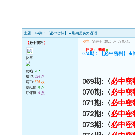
主题 : 074期：【必中密料】★期期用实力说话！
楼主
发表于: 2026-07-08 00:45
---
【
必中密料
】
u
回复
u
编辑
u
074期：【必中密料】
侠客
发帖:
262
威望:
626 点
069期:〈
必中密
铜币:
626 枚
贡献值:
0 点
070期:〈
必中密
好评度:
0 点
071期:〈
必中密
072期:〈
必中密
073期:〈
必中密