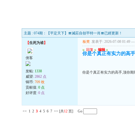
主题 : 074期：【平定天下】〓滅莊自创平特一肖〓已經更新！
板凳
发表于: 2026-07-08 01:49
---
【
生死为谁
】
u
回复
u
编辑
u
你是个真正有实力的高手
侠客
发帖:
1338
你是个真正有实力的高手,顶你期
威望:
2862 点
铜币:
709 枚
贡献值:
0 点
好评度:
0 点
<<
1
2
3
4
5
6
7
>>
[共
12
页] Go