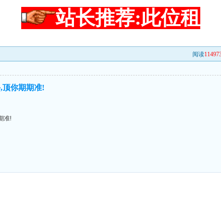
站长推荐:此位租
阅读
11497
,顶你期期准!
期准!