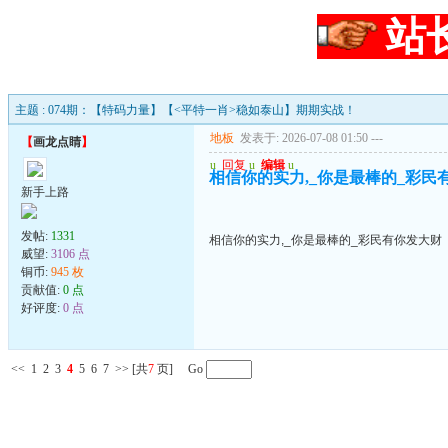
站
主题 : 074期：【特码力量】【<平特一肖>稳如泰山】期期实战！
地板
发表于: 2026-07-08 01:50
---
【
画龙点睛
】
u
回复
u
编辑
u
相信你的实力,_你是最棒的_彩民
新手上路
发帖:
1331
相信你的实力,_你是最棒的_彩民有你发大财
威望:
3106 点
铜币:
945 枚
贡献值:
0 点
好评度:
0 点
<<
1
2
3
4
5
6
7
>>
[共
7
页] Go