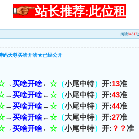
站长推荐:此位租
阅读
84517
★特码天尊买啥开啥★已经公开
☆
→
买啥开啥
←
☆
（
小尾中特
）
开:
13
准
☆
→
买啥开啥
←
☆
（
小尾中特
）
开:
43
准
☆
→
买啥开啥
←
☆
（
小尾中特
）
开:
44
准
☆
→
买啥开啥
←
☆
（
大尾中特
）
开:
27
准
☆
→
买啥开啥
←
☆
（
小尾中特
）
开:
？？
准