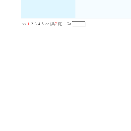
<<
1
2
3
4
5
>>
[共
7
页] Go