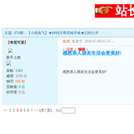
站
主题 : 074期：【小燕南飞】★特码天尊买啥开啥★已经公开
板凳
发表于: 2026-07-08 01:54
---
【
奇货可居
】
u
回复
u
编辑
u
感恩亲人朋友生活会更美好!
新手上路
发帖:
1363
感恩亲人朋友生活会更美好!
威望:
3238 点
铜币:
980 枚
贡献值:
0 点
好评度:
0 点
<<
1
2
3
4
5
6
7
>>
[共
7
页] Go