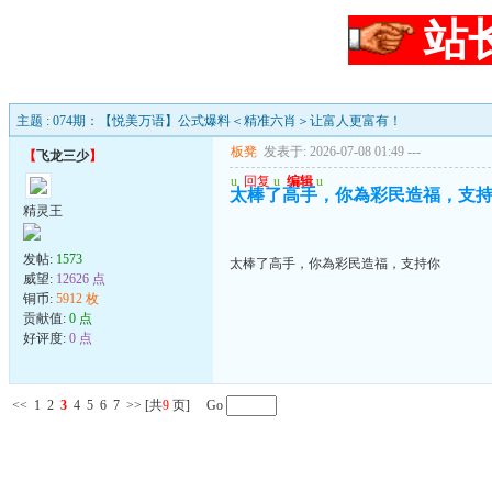
站
主题 : 074期：【悦美万语】公式爆料＜精准六肖＞让富人更富有！
板凳
发表于: 2026-07-08 01:49
---
【
飞龙三少
】
u
回复
u
编辑
u
太棒了高手，你為彩民造福，支
精灵王
发帖:
1573
太棒了高手，你為彩民造福，支持你
威望:
12626 点
铜币:
5912 枚
贡献值:
0 点
好评度:
0 点
<<
1
2
3
4
5
6
7
>>
[共
9
页] Go