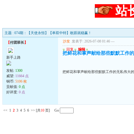
站
主题 : 074期：【天使永恒】【单双中特】敢跟就稳赢！
沙发
发表于: 2026-07-08 01:46
---
【
付团班长
】
u
回复
u
编辑
u
把鲜花和掌声献给那些默默工作
新手上路
发帖:
1300
把鲜花和掌声献给那些默默工作的无私伟大
威望:
11664 点
铜币:
5106 枚
贡献值:
0 点
好评度:
0 点
<<
1
2
3
4
5
6
>>
[共
10
页] Go