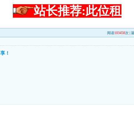
站长推荐:此位租
阅读
103458
次 |
分享！