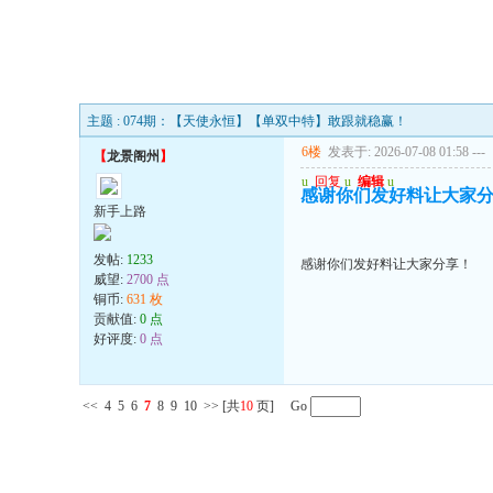
主题 : 074期：【天使永恒】【单双中特】敢跟就稳赢！
6楼
发表于: 2026-07-08 01:58
---
【
龙景阁州
】
u
回复
u
编辑
u
感谢你们发好料让大家
新手上路
发帖:
1233
感谢你们发好料让大家分享！
威望:
2700 点
铜币:
631 枚
贡献值:
0 点
好评度:
0 点
<<
4
5
6
7
8
9
10
>>
[共
10
页] Go